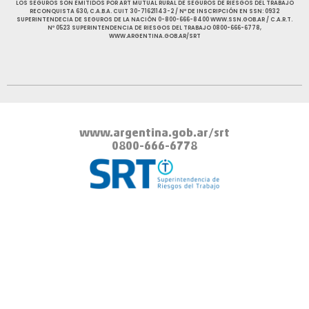
LOS SEGUROS SON EMITIDOS POR ART MUTUAL RURAL DE SEGUROS DE RIESGOS DEL TRABAJO
RECONQUISTA 630, C.A.B.A. CUIT 30-71621143-2 / Nº DE INSCRIPCIÓN EN SSN: 0932
SUPERINTENDECIA DE SEGUROS DE LA NACIÓN 0-800-666-8400 WWW.SSN.GOB.AR / C.A.R.T.
Nº 0523 SUPERINTENDENCIA DE RIESGOS DEL TRABAJO 0800-666-6778,
WWW.ARGENTINA.GOB.AR/SRT
www.argentina.gob.ar
/srt
0800-666-6778