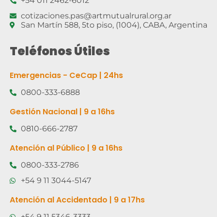
+54 011 2462-6012
cotizaciones.pas@artmutualrural.org.ar
San Martín 588, 5to piso, (1004), CABA, Argentina
Teléfonos Útiles
Emergencias - CeCap | 24hs
0800-333-6888
Gestión Nacional | 9 a 16hs
0810-666-2787
Atención al Público | 9 a 16hs
0800-333-2786
+54 9 11 3044-5147
Atención al Accidentado | 9 a 17hs
+54 9 11 5346-3333