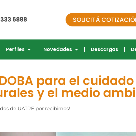
SOLICITÁ COTIZACIÓ
 333 6888
Perfiles
Novedades
Descargas
D
OBA para el cuidado 
urales y el medio amb
os de UATRE por recibirnos!