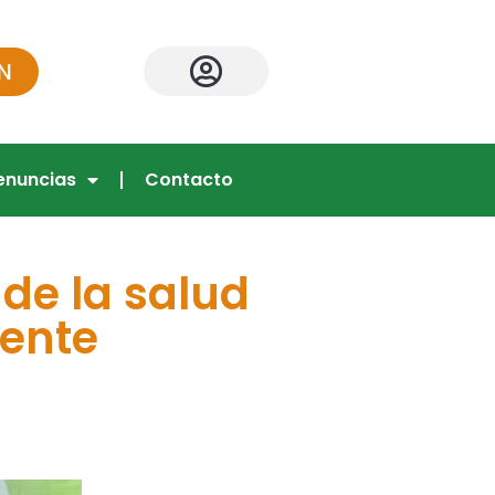
N
enuncias
Contacto
de la salud
iente