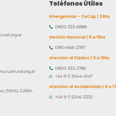
Teléfonos Útiles
Emergencias - CeCap | 24hs
0800-333-6888
ural.org.ar
Gestión Nacional | 9 a 16hs
0810-666-2787
Atención al Público | 9 a 16hs
0800-333-2786
utualrural.org.ar
+54 9 11 3044-5147
Atención al Accidentado | 9 a 1
so, (1004), CABA,
+54 9 11 5346-3333