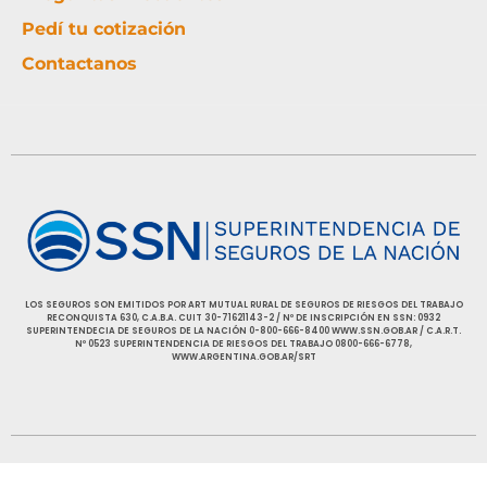
Pedí tu cotización
Contactanos
LOS SEGUROS SON EMITIDOS POR ART MUTUAL RURAL DE SEGUROS DE RIESGOS DEL TRABAJO
RECONQUISTA 630, C.A.B.A. CUIT 30-71621143-2 / Nº DE INSCRIPCIÓN EN SSN: 0932
SUPERINTENDECIA DE SEGUROS DE LA NACIÓN 0-800-666-8400 WWW.SSN.GOB.AR / C.A.R.T.
Nº 0523 SUPERINTENDENCIA DE RIESGOS DEL TRABAJO 0800-666-6778,
WWW.ARGENTINA.GOB.AR/SRT