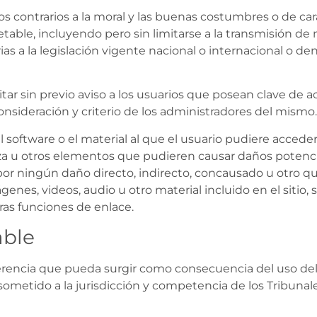
s contrarios a la moral y las buenas costumbres o de cará
jetable, incluyendo pero sin limitarse a la transmisión d
s a la legislación vigente nacional o internacional o den
 sin previo aviso a los usuarios que posean clave de acc
onsideración y criterio de los administradores del mismo.
oftware o el material al que el usuario pudiere acceder 
eza u otros elementos que pudieren causar daños potencia
or ningún daño directo, indirecto, concausado u otro que
genes, videos, audio u otro material incluido en el sitio, 
ras funciones de enlace.
able
ferencia que pueda surgir como consecuencia del uso del 
sometido a la jurisdicción y competencia de los Tribunal