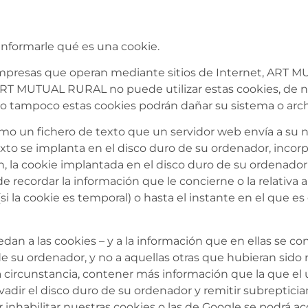
informarle qué es una cookie.
s empresas que operan mediante sitios de Internet, ART 
. ART MUTUAL RURAL no puede utilizar estas cookies, de 
mo tampoco estas cookies podrán dañar su sistema o arch
omo un fichero de texto que un servidor web envía a su 
exto se implanta en el disco duro de su ordenador, incor
n, la cookie implantada en el disco duro de su ordenador
 recordar la información que le concierne o la relativa a
i la cookie es temporal) o hasta el instante en el que e
an a las cookies – y a la información que en ellas se c
 su ordenador, y no a aquellas otras que hubieran sido r
a circunstancia, contener más información que la que el
vadir el disco duro de su ordenador y remitir subreptic
 inhabilitar nuestras cookies o las de Google se podrá a